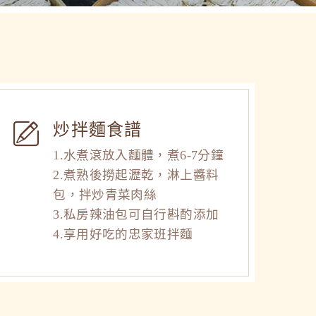
炒拌麵食譜
1.水煮滾放入麵體，煮6-7分鐘
2.煮熟後撈起瀝乾，淋上醬料
包，拌炒青菜肉絲
3.私房辣油包可自行斟酌添加
4.享用好吃的忠家班拌麵