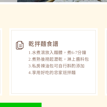
乾拌麵食譜
1.水煮滾放入麵體，煮6-7分鐘
2.煮熟後撈起瀝乾，淋上醬料包
3.私房辣油包可自行斟酌添加
4.享用好吃的忠家班拌麵