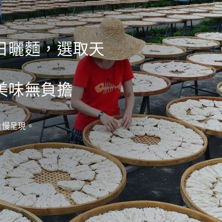
日曬麵，選取天
美味無負擔
自慢呈現。