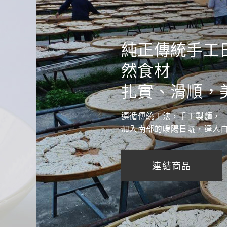
純正傳統手工
然食材
扎實、滑順，
遵循傳統工法，手工製麵，
加入南部的暖陽日曬，達人
連結商品