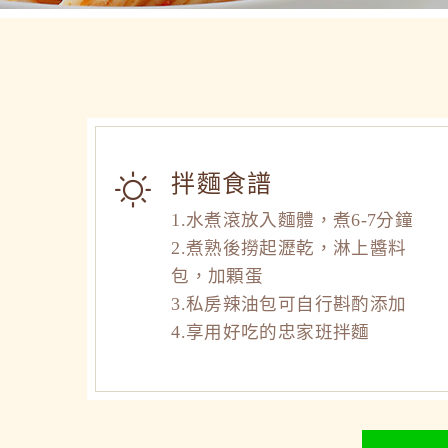
拌麵食譜
1.水煮滾放入麵體，煮6-7分鐘
2.煮熟後撈起瀝乾，淋上醬料
包，加顆蛋
3.私房辣油包可自行斟酌添加
4.享用好吃的忠家班拌麵